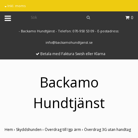
Inkl. moms
0
- Backamo Hundtjänst - Telefon: 070-950 53 09 - E-postadress:
info@backamohundtjanst.se
Betala med Faktura Swish eller Klarna
Backamo
Hundtjänst
Hem
›
Skyddshunden
›
Överdrag till Igp ärm
›
Överdrag 3G utan handtag