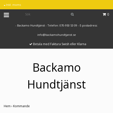
Inkl. moms
0
- Backamo Hundtjänst - Telefon: 070-950 53 09 - E-postadress:
info@backamohundtjanst.se
Betala med Faktura Swish eller Klarna
Backamo
Hundtjänst
Hem
›
Kommande