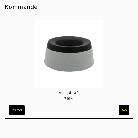
Kommande
Antispillskål
799 kr
Läs mer