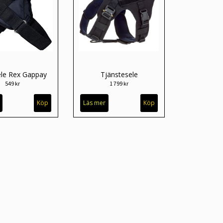
ele Rex Gappay
Tjänstesele
549 kr
1 799 kr
Läs mer
Köp