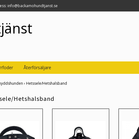
ress:
info@backamohundtjanst.se
jänst
rfoder
Återförsäljare
kyddshunden
›
Hetssele/Hetshalsband
sele/Hetshalsband