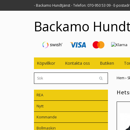
- Backamo Hundtjänst - Telefon: 070-950 53 09 - E-postad
Backamo Hundt
Köpvillkor
Kontakta oss
Butiken
Tor
Hem
›
S
Hets
REA
Nytt
Kommande
Bollmaskin