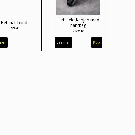
Hetssele Kenjan med
Hetshalsband
handtag
599 kr
2 395 kr
mer
Läs mer
Köp