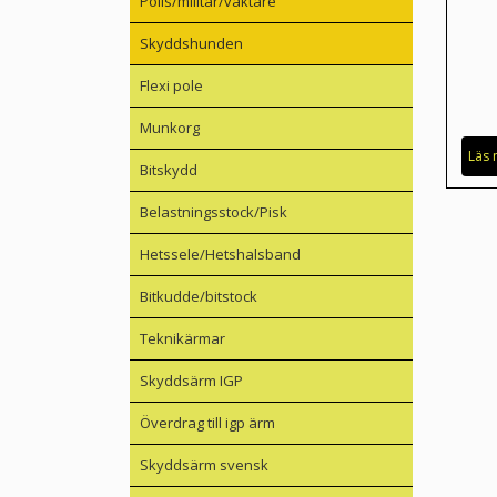
Polis/militär/väktare
Skyddshunden
Flexi pole
Munkorg
Läs 
Bitskydd
Belastningsstock/Pisk
Hetssele/Hetshalsband
Bitkudde/bitstock
Teknikärmar
Skyddsärm IGP
Överdrag till igp ärm
Skyddsärm svensk