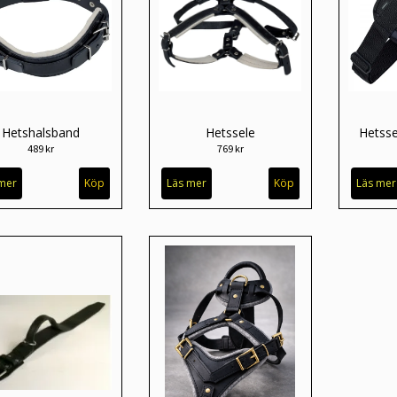
Hetshalsband
Hetssele
Hetss
489 kr
769 kr
mer
Köp
Läs mer
Köp
Läs mer