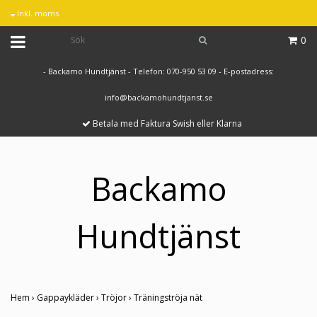
Inkl. moms
0
- Backamo Hundtjänst - Telefon: 070-950 53 09 - E-postadress:
info@backamohundtjanst.se
Betala med Faktura Swish eller Klarna
Backamo
Hundtjänst
Hem
›
Gappaykläder
›
Tröjor
›
Träningströja nät