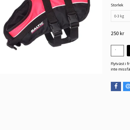
Storlek
0-3 kg
250 kr
Flytväst i f
inte missfä