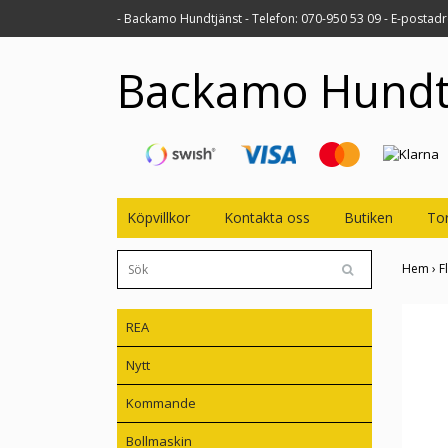
- Backamo Hundtjänst - Telefon: 070-950 53 09 - E-postad
Backamo Hundt
Köpvillkor
Kontakta oss
Butiken
Tor
Hem
›
F
REA
Nytt
Kommande
Bollmaskin