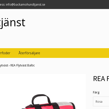
ress:
info@backamohundtjanst.se
jänst
rfoder
Återförsäljare
lytväst
›
REA Flytväst Baltic
REA F
Färg
Rosa