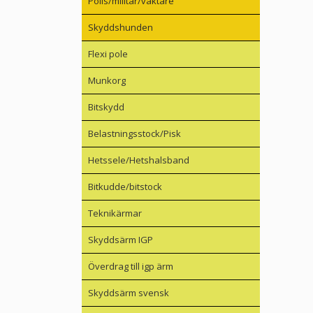
Polis/militär/väktare
Skyddshunden
Flexi pole
Munkorg
Bitskydd
Belastningsstock/Pisk
Hetssele/Hetshalsband
Bitkudde/bitstock
Teknikärmar
Skyddsärm IGP
Överdrag till igp ärm
Skyddsärm svensk