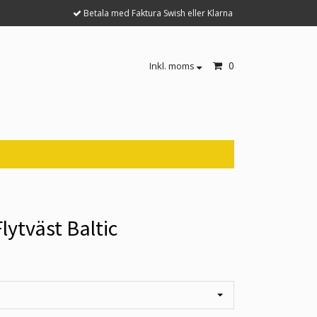
Betala med Faktura Swish eller Klarna
0
Inkl. moms
lytväst Baltic