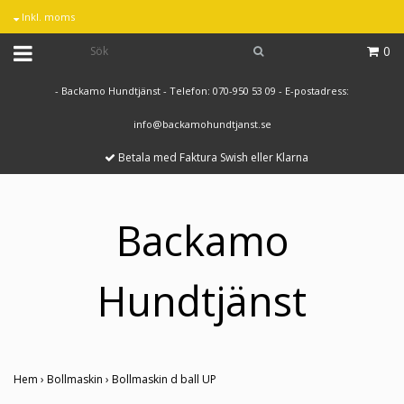
Inkl. moms
0
- Backamo Hundtjänst - Telefon: 070-950 53 09 - E-postadress:
info@backamohundtjanst.se
Betala med Faktura Swish eller Klarna
Backamo
Hundtjänst
Hem
›
Bollmaskin
›
Bollmaskin d ball UP