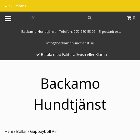
Inkl. moms
0
- Backamo Hundtjänst - Telefon: 070-950 53 09 - E-postadress:
info@backamohundtjanst.se
Betala med Faktura Swish eller Klarna
Backamo
Hundtjänst
Hem
›
Bollar
›
Gappayboll Air