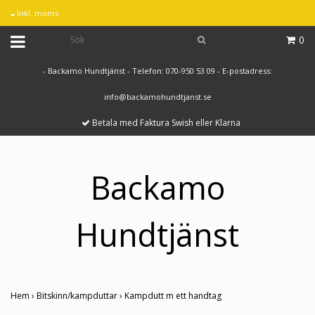
Inkl. moms
0
- Backamo Hundtjänst - Telefon: 070-950 53 09 - E-postadress:
info@backamohundtjanst.se
Betala med Faktura Swish eller Klarna
Backamo
Hundtjänst
Hem
›
Bitskinn/kampduttar
›
Kampdutt m ett handtag