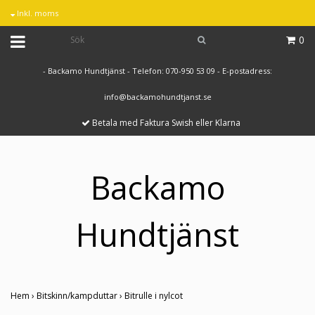
Inkl. moms
0
- Backamo Hundtjänst - Telefon: 070-950 53 09 - E-postadress:
info@backamohundtjanst.se
Betala med Faktura Swish eller Klarna
Backamo
Hundtjänst
Hem
›
Bitskinn/kampduttar
›
Bitrulle i nylcot