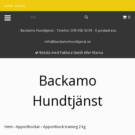
Inkl. moms
0
- Backamo Hundtjänst - Telefon: 070-950 53 09 - E-postadress:
info@backamohundtjanst.se
Betala med Faktura Swish eller Klarna
Backamo
Hundtjänst
Hem
›
Apportbockar
›
Apportbock training 2 kg