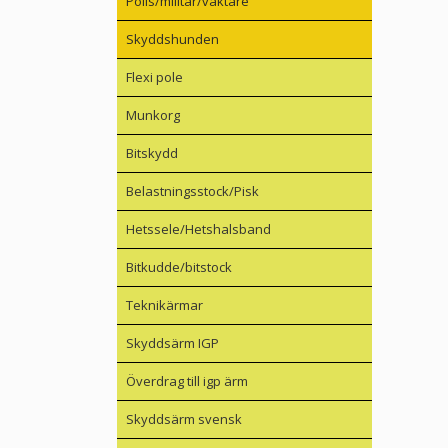
Polis/militär/väktare
Skyddshunden
Flexi pole
Munkorg
Bitskydd
Belastningsstock/Pisk
Hetssele/Hetshalsband
Bitkudde/bitstock
Teknikärmar
Skyddsärm IGP
Överdrag till igp ärm
Skyddsärm svensk