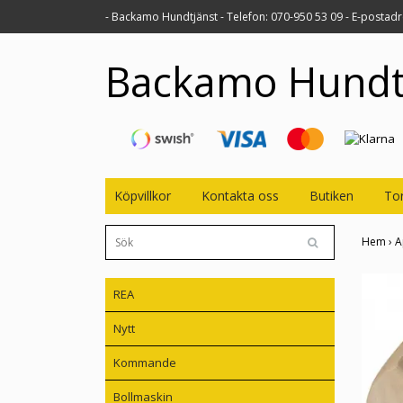
- Backamo Hundtjänst - Telefon: 070-950 53 09 - E-postad
Backamo Hundt
Köpvillkor
Kontakta oss
Butiken
Tor
Hem
›
A
REA
Nytt
Kommande
Bollmaskin