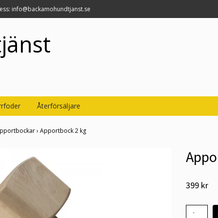
ress:
info@backamohundtjanst.se
jänst
rfoder
Återförsäljare
pportbockar
›
Apportbock 2 kg
Appo
399 kr