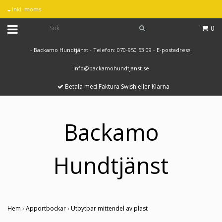
Inkl. moms
0
- Backamo Hundtjänst - Telefon: 070-950 53 09 - E-postadress:
info@backamohundtjanst.se
Betala med Faktura Swish eller Klarna
Backamo
Hundtjänst
Hem
›
Apportbockar
›
Utbytbar mittendel av plast