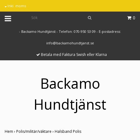
Inkl. moms
0
- Backamo Hundtjänst - Telefon: 070-950 53 09 - E-postadress:
info@backamohundtjanst.se
Betala med Faktura Swish eller Klarna
Backamo
Hundtjänst
Hem
›
Polis/militär/väktare
›
Halsband Polis